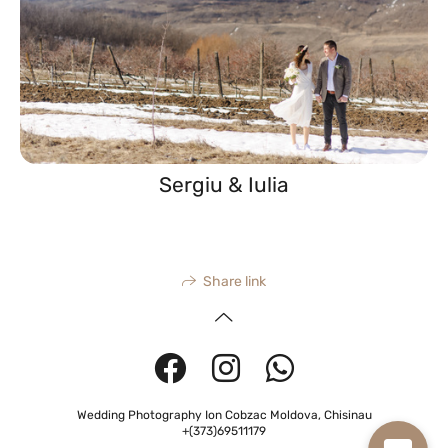
Sergiu & Iulia
Share link
Wedding Photography Ion Cobzac Moldova, Chisinau
+(373)69511179