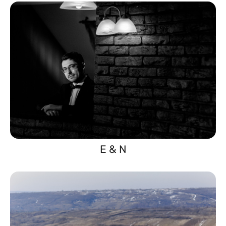
E & N